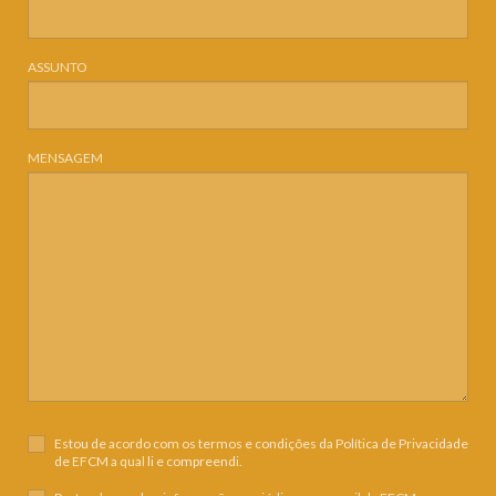
ASSUNTO
MENSAGEM
Estou de acordo com os termos e condições da
Política de Privacidade
de EFCM a qual li e compreendi.