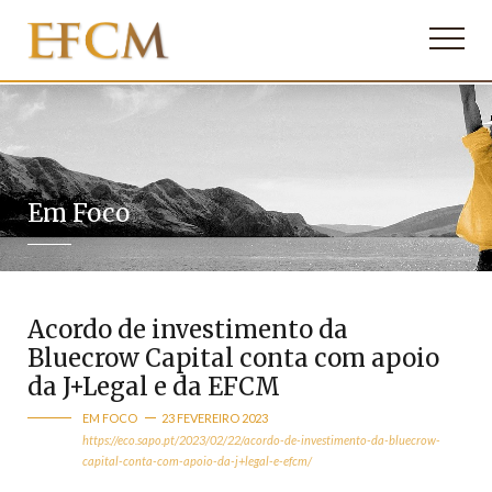
Em Foco
Acordo de investimento da
Bluecrow Capital conta com apoio
da J+Legal e da EFCM
EM FOCO
23 FEVEREIRO 2023
https://eco.sapo.pt/2023/02/22/acordo-de-investimento-da-bluecrow-
capital-conta-com-apoio-da-j+legal-e-efcm/