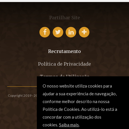
Partilhar Site
Recrutamento
Política de Privacidade
Termos de Utilização
O nosso website utiliza cookies para
ajudar a sua experiência de navegação,
Copyright 2019 - 2026 © EFCM - Sociedade de Advogados, SP, RL.
All rights
conforme melhor descrito na nossa
reserved. Created by
SOFTWAY
.
Política de Cookies. Ao utilizá-lo está a
concordar com a utilização dos
cookies.
Saiba mais
.