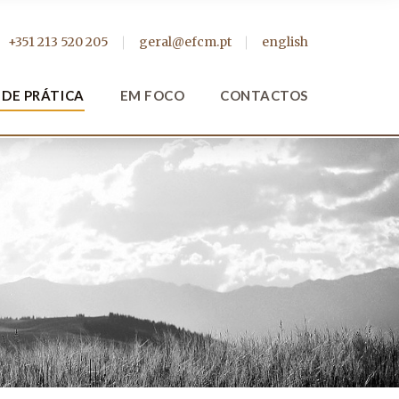
+351 213 520 205
geral@efcm.pt
english
 DE PRÁTICA
EM FOCO
CONTACTOS