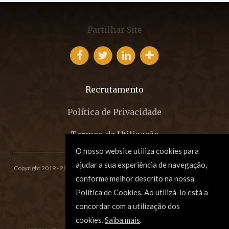
Partilhar Site
Recrutamento
Política de Privacidade
Termos de Utilização
O nosso website utiliza cookies para
ajudar a sua experiência de navegação,
Copyright 2019 - 2026 © EFCM - Sociedade de Advogados, SP, RL.
All rights
conforme melhor descrito na nossa
reserved. Created by
SOFTWAY
.
Política de Cookies. Ao utilizá-lo está a
concordar com a utilização dos
cookies.
Saiba mais
.