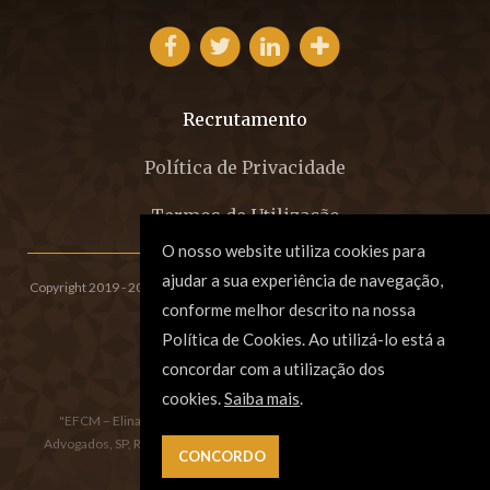
Recrutamento
Política de Privacidade
Termos de Utilização
O nosso website utiliza cookies para
ajudar a sua experiência de navegação,
Copyright 2019 - 2026 © EFCM - Sociedade de Advogados, SP, RL.
All rights
conforme melhor descrito na nossa
reserved. Created by
SOFTWAY
.
Política de Cookies. Ao utilizá-lo está a
concordar com a utilização dos
cookies.
Saiba mais
.
"EFCM – Elina Fraga, Carla Morgado e Associados, Sociedade de
Advogados, SP, RL", registada na Ordem dos Advogados sob o número
 CONCORDO
8/17.