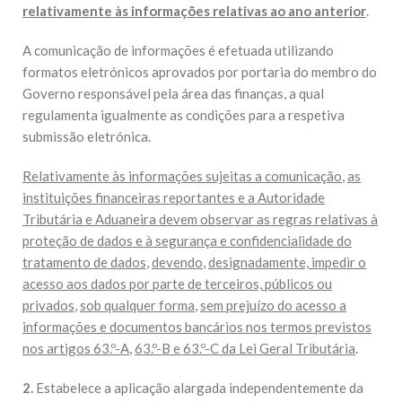
relativamente às informações relativas ao ano anterior
.
A comunicação de informações é efetuada utilizando
formatos eletrónicos aprovados por portaria do membro do
Governo responsável pela área das finanças, a qual
regulamenta igualmente as condições para a respetiva
submissão eletrónica.
Relativamente às informações sujeitas a comunicação
,
as
instituições financeiras reportantes e a Autoridade
Tributária e Aduaneira devem observar as regras relativas à
proteção de dados e à segurança e confidencialidade do
tratamento de dados
,
devendo
,
designadamente, impedir o
acesso aos dados por parte de terceiros, públicos ou
privados
,
sob qualquer forma
,
sem prejuízo do acesso a
informações e documentos bancários nos termos previstos
nos artigos 63.º-A
,
63.º-B e 63.º-C da Lei Geral Tributária
.
2.
Estabelece a aplicação alargada independentemente da