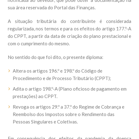
notificada ao devedor, que pode obter a documentação na
sua área reservada do Portal das Finanças.
A situação tributária do contribuinte é considerada
regularizada, nos termos e para os efeitos do artigo 177.º-A
do CPPT, a partir da data de criação do plano prestacional e
com o cumprimento do mesmo.
No sentido do que foi dito, o presente diploma:
Altera os artigos 196.º e 198.º do Código de
Procedimento e de Processo Tributário (CPPT);
Adita o artigo 198.º-A (Plano oficioso de pagamento em
prestações) ao CPPT.
Revoga os artigos 29.º a 37.º do Regime de Cobrança e
Reembolso dos Impostos sobre o Rendimento das
Pessoas Singulares e Coletivas.
Em consequência dos efeitos da pandemia da doença