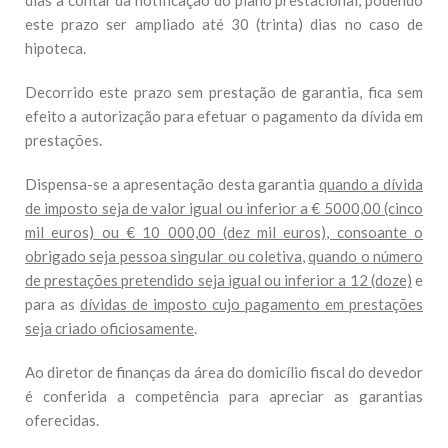
dias a contar da notificação do plano prestacional, podendo
este prazo ser ampliado até 30 (trinta) dias no caso de
hipoteca.
Decorrido este prazo sem prestação de garantia, fica sem
efeito a autorização para efetuar o pagamento da dívida em
prestações.
Dispensa-se a apresentação desta garantia
quando a dívida
de imposto seja de valor igual ou inferior a € 5000,00 (cinco
mil euros) ou € 10 000,00 (dez mil euros), consoante o
obrigado seja pessoa singular ou coletiva
,
quando o número
de prestações pretendido seja igual ou inferior a 12 (doze)
e
para as
dívidas de imposto cujo pagamento em prestações
seja criado oficiosamente
.
Ao diretor de finanças da área do domicílio fiscal do devedor
é conferida a competência para apreciar as garantias
oferecidas.