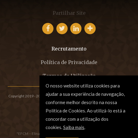
Partilhar Site
Recrutamento
Política de Privacidade
Termos de Utilização
O nosso website utiliza cookies para
ajudar a sua experiência de navegação,
Copyright 2019 - 2026 © EFCM - Sociedade de Advogados, SP, RL.
All rights
conforme melhor descrito na nossa
reserved. Created by
SOFTWAY
.
Política de Cookies. Ao utilizá-lo está a
concordar com a utilização dos
cookies.
Saiba mais
.
"EFCM – Elina Fraga, Carla Morgado e Associados, Sociedade de