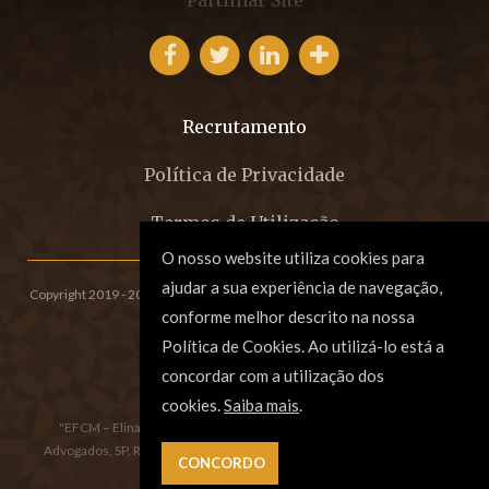
Recrutamento
Política de Privacidade
Termos de Utilização
O nosso website utiliza cookies para
ajudar a sua experiência de navegação,
Copyright 2019 - 2026 © EFCM - Sociedade de Advogados, SP, RL.
All rights
conforme melhor descrito na nossa
reserved. Created by
SOFTWAY
.
Política de Cookies. Ao utilizá-lo está a
concordar com a utilização dos
cookies.
Saiba mais
.
"EFCM – Elina Fraga, Carla Morgado e Associados, Sociedade de
Advogados, SP, RL", registada na Ordem dos Advogados sob o número
 CONCORDO
8/17.