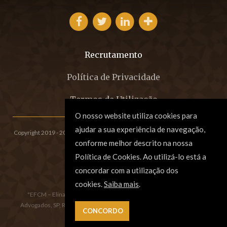
Recrutamento
Política de Privacidade
Termos de Utilização
O nosso website utiliza cookies para
ajudar a sua experiência de navegação,
Copyright 2019 - 2026 © EFCM - Sociedade de Advogados, SP, RL.
All rights
conforme melhor descrito na nossa
reserved. Created by
SOFTWAY
.
Política de Cookies. Ao utilizá-lo está a
concordar com a utilização dos
cookies.
Saiba mais
.
"EFCM – Elina Fraga, Carla Morgado e Associados, Sociedade de
Advogados, SP, RL", registada na Ordem dos Advogados sob o número
 CONCORDO
8/17.