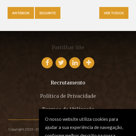
ANTERIOR
SEGUINTE
VER TODOS
Partilhar Site
Recrutamento
Política de Privacidade
Termos de Utilização
O nosso website utiliza cookies para
ajudar a sua experiência de navegação,
Copyright 2019 - 2026 © EFCM - Sociedade de Advogados, SP, RL.
All rights
conforme melhor descrito na nossa
reserved. Created by
SOFTWAY
.