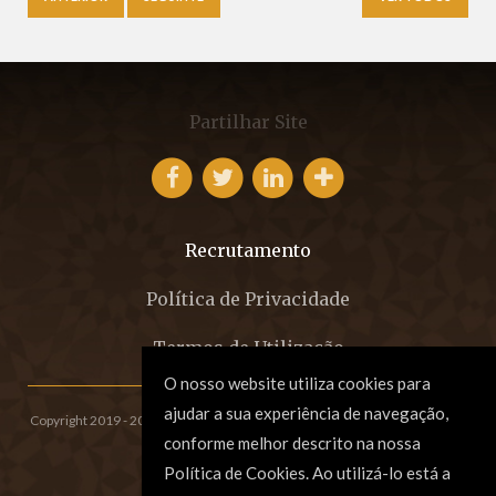
Partilhar Site
Recrutamento
Política de Privacidade
Termos de Utilização
O nosso website utiliza cookies para
ajudar a sua experiência de navegação,
Copyright 2019 - 2026 © EFCM - Sociedade de Advogados, SP, RL.
All rights
conforme melhor descrito na nossa
reserved. Created by
SOFTWAY
.
Política de Cookies. Ao utilizá-lo está a